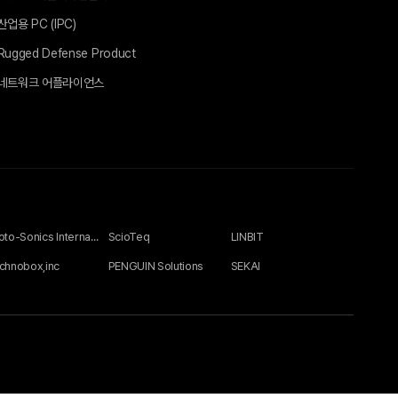
산업용 PC (IPC)
Rugged Defense Product
네트워크 어플라이언스
Photo-Sonics International Ltd
ScioTeq
LINBIT
chnobox,inc
PENGUIN Solutions
SEKAI