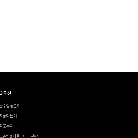
솔루션
군수항공분야
자동화분야
철도분야
모델링&시뮬레이션분야