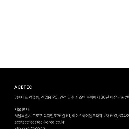
ACETEC
임베디드 컴퓨팅, 산업용 PC, 안전 필수 시스템 분야에서 30년 이상 신뢰
서울 본사
서울특별시 구로구 디지털로26길 61, 에이스하이엔드타워 2차 603,604
acetec@acetec-korea.co.kr
+82-2-420-2343