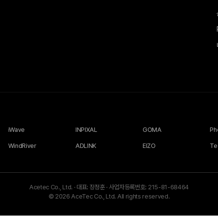
iWave
INPIXAL
GOMA
WindRiver
ADLINK
EIZO
Te
Acetec Co., Ltd.
·
대표: 장정훈
·
사업자등록번호: 215-81-68464
© 2026 AceTec Co., Ltd. All rights reserved.