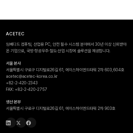
ACETEC
임베디드 컴퓨팅, 산업용 PC, 안전 필수 시스템 분야에서 30년 이상 신뢰받아
온 기업으로, 국방·항공우주·철도·산업 시장에 솔루션을 제공합니다.
서울 본사
서울특별시 구로구 디지털로26길 61, 에이스하이엔드타워 2차 603,604호
acetec@acetec-korea.co.kr
+82-2-420-2343
FAX:
+82-2-420-2757
생산 본부
서울특별시 구로구 디지털로26길 61, 에이스하이엔드타워 2차 903호