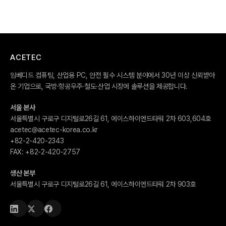
ACETEC
임베디드 컴퓨팅, 산업용 PC, 안전 필수 시스템 분야에서 30년 이상 신뢰받아
온 기업으로, 국방·항공우주·철도·산업 시장에 솔루션을 제공합니다.
서울 본사
서울특별시 구로구 디지털로26길 61, 에이스하이엔드타워 2차 603,604호
acetec@acetec-korea.co.kr
+82-2-420-2343
FAX:
+82-2-420-2757
생산 본부
서울특별시 구로구 디지털로26길 61, 에이스하이엔드타워 2차 903호