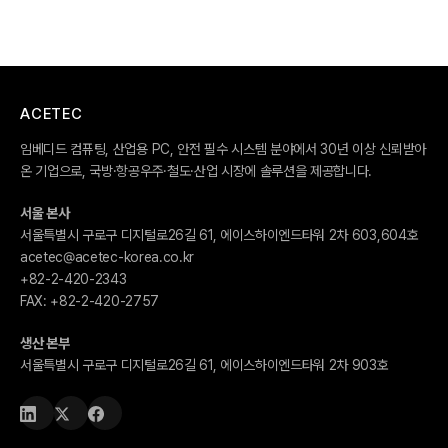
ACETEC
임베디드 컴퓨팅, 산업용 PC, 안전 필수 시스템 분야에서 30년 이상 신뢰받아
온 기업으로, 국방·항공우주·철도·산업 시장에 솔루션을 제공합니다.
서울 본사
서울특별시 구로구 디지털로26길 61, 에이스하이엔드타워 2차 603,604호
acetec@acetec-korea.co.kr
+82-2-420-2343
FAX:
+82-2-420-2757
생산 본부
서울특별시 구로구 디지털로26길 61, 에이스하이엔드타워 2차 903호