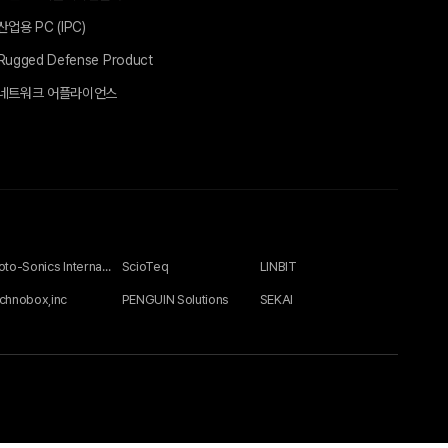
산업용 PC (IPC)
Rugged Defense Product
네트워크 어플라이언스
Photo-Sonics International Ltd
ScioTeq
LINBIT
chnobox,inc
PENGUIN Solutions
SEKAI