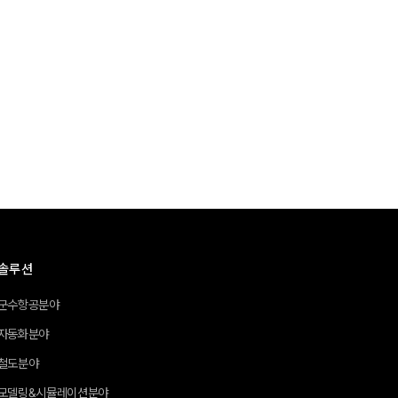
솔루션
군수항공분야
자동화분야
철도분야
모델링&시뮬레이션분야