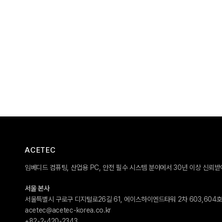
ACETEC
임베디드 컴퓨팅, 산업용 PC, 안전 필수 시스템 분야에서 30년 이상 신뢰
서울 본사
서울특별시 구로구 디지털로26길 61, 에이스하이엔드타워 2차 603,604
acetec@acetec-korea.co.kr
+82-2-420-2343