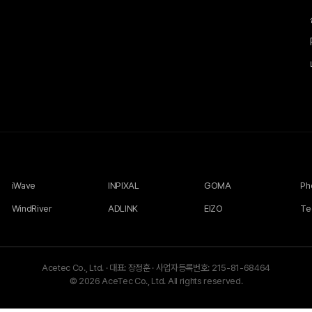
iWave
INPIXAL
GOMA
WindRiver
ADLINK
EIZO
Te
Acetec Co., Ltd.
·
대표: 장정훈
·
사업자등록번호: 215-81-68464
© 2026 AceTec Co., Ltd. All rights reserved.