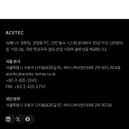
ACETEC
임베디드 컴퓨팅, 산업용 PC, 안전 필수 시스템 분야에서 30년 이상 신뢰받아
온 기업으로, 국방·항공우주·철도·산업 시장에 솔루션을 제공합니다.
서울 본사
서울특별시 구로구 디지털로26길 61, 에이스하이엔드타워 2차 603,604호
acetec@acetec-korea.co.kr
+82-2-420-2343
FAX:
+82-2-420-2757
생산 본부
서울특별시 구로구 디지털로26길 61, 에이스하이엔드타워 2차 903호