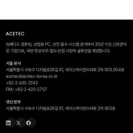
ACETEC
임베디드 컴퓨팅, 산업용 PC, 안전 필수 시스템 분야에서 30년 이상 신뢰받아
온 기업으로, 국방·항공우주·철도·산업 시장에 솔루션을 제공합니다.
서울 본사
서울특별시 구로구 디지털로26길 61, 에이스하이엔드타워 2차 603,604호
acetec@acetec-korea.co.kr
+82-2-420-2343
FAX:
+82-2-420-2757
생산 본부
서울특별시 구로구 디지털로26길 61, 에이스하이엔드타워 2차 903호