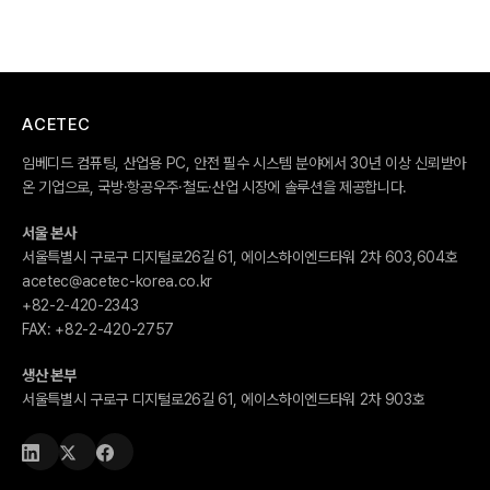
ACETEC
임베디드 컴퓨팅, 산업용 PC, 안전 필수 시스템 분야에서 30년 이상 신뢰받아
온 기업으로, 국방·항공우주·철도·산업 시장에 솔루션을 제공합니다.
서울 본사
서울특별시 구로구 디지털로26길 61, 에이스하이엔드타워 2차 603,604호
acetec@acetec-korea.co.kr
+82-2-420-2343
FAX:
+82-2-420-2757
생산 본부
서울특별시 구로구 디지털로26길 61, 에이스하이엔드타워 2차 903호