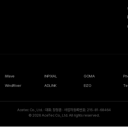
iWave
INPIXAL
GOMA
WindRiver
ADLINK
EIZO
Te
Acetec Co., Ltd.
·
대표: 장정훈
·
사업자등록번호: 215-81-68464
© 2026 AceTec Co., Ltd. All rights reserved.