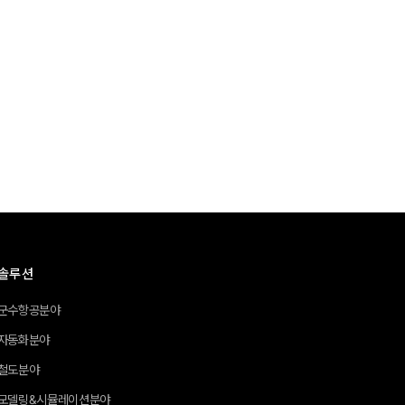
솔루션
군수항공분야
자동화분야
철도분야
모델링&시뮬레이션분야