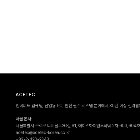
ACETEC
임베디드 컴퓨팅, 산업용 PC, 안전 필수 시스템 분야에서 30년 이상 신뢰
서울 본사
서울특별시 구로구 디지털로26길 61, 에이스하이엔드타워 2차 603,604
acetec@acetec-korea.co.kr
+82-2-420-2343