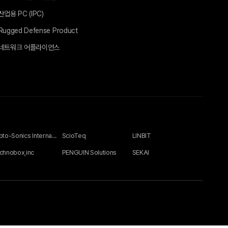
산업용 PC (IPC)
Rugged Defense Product
네트워크 어플라이언스
Photo-Sonics International Ltd
ScioTeq
LINBIT
chnobox,inc
PENGUIN Solutions
SEKAI