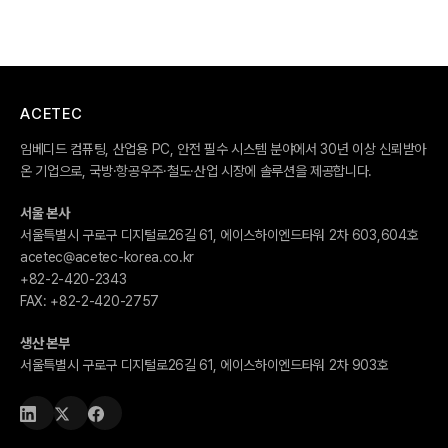
ACETEC
임베디드 컴퓨팅, 산업용 PC, 안전 필수 시스템 분야에서 30년 이상 신뢰받아
온 기업으로, 국방·항공우주·철도·산업 시장에 솔루션을 제공합니다.
서울 본사
서울특별시 구로구 디지털로26길 61, 에이스하이엔드타워 2차 603,604호
acetec@acetec-korea.co.kr
+82-2-420-2343
FAX:
+82-2-420-2757
생산 본부
서울특별시 구로구 디지털로26길 61, 에이스하이엔드타워 2차 903호