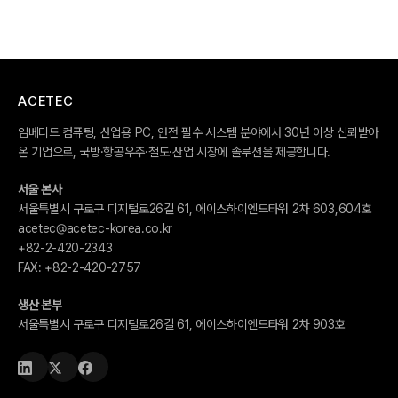
ACETEC
임베디드 컴퓨팅, 산업용 PC, 안전 필수 시스템 분야에서 30년 이상 신뢰받아
온 기업으로, 국방·항공우주·철도·산업 시장에 솔루션을 제공합니다.
서울 본사
서울특별시 구로구 디지털로26길 61, 에이스하이엔드타워 2차 603,604호
acetec@acetec-korea.co.kr
+82-2-420-2343
FAX:
+82-2-420-2757
생산 본부
서울특별시 구로구 디지털로26길 61, 에이스하이엔드타워 2차 903호