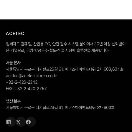
ACETEC
임베디드 컴퓨팅, 산업용 PC, 안전 필수 시스템 분야에서 30년 이상 신뢰받아
온 기업으로, 국방·항공우주·철도·산업 시장에 솔루션을 제공합니다.
서울 본사
서울특별시 구로구 디지털로26길 61, 에이스하이엔드타워 2차 603,604호
acetec@acetec-korea.co.kr
+82-2-420-2343
FAX:
+82-2-420-2757
생산 본부
서울특별시 구로구 디지털로26길 61, 에이스하이엔드타워 2차 903호