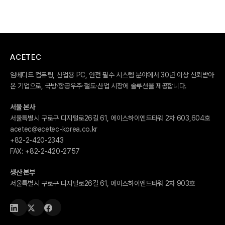
ACETEC
임베디드 컴퓨팅, 산업용 PC, 안전 필수 시스템 분야에서 30년 이상 신뢰받아
온 기업으로, 국방·항공우주·철도·산업 시장에 솔루션을 제공합니다.
서울 본사
서울특별시 구로구 디지털로26길 61, 에이스하이엔드타워 2차 603,604호
acetec@acetec-korea.co.kr
+82-2-420-2343
FAX:
+82-2-420-2757
생산 본부
서울특별시 구로구 디지털로26길 61, 에이스하이엔드타워 2차 903호