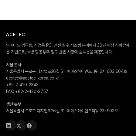
ACETEC
임베디드 컴퓨팅, 산업용 PC, 안전 필수 시스템 분야에서 30년 이상 신뢰받아
온 기업으로, 국방·항공우주·철도·산업 시장에 솔루션을 제공합니다.
서울 본사
서울특별시 구로구 디지털로26길 61, 에이스하이엔드타워 2차 603,604호
acetec@acetec-korea.co.kr
+82-2-420-2343
FAX:
+82-2-420-2757
생산 본부
서울특별시 구로구 디지털로26길 61, 에이스하이엔드타워 2차 903호