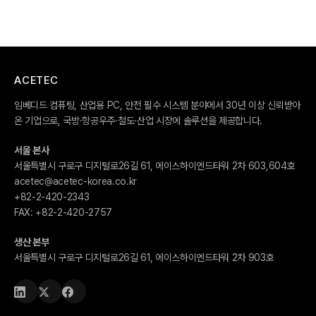
ACETEC
임베디드 컴퓨팅, 산업용 PC, 안전 필수 시스템 분야에서 30년 이상 신뢰받아
온 기업으로, 국방·항공우주·철도·산업 시장에 솔루션을 제공합니다.
서울 본사
서울특별시 구로구 디지털로26길 61, 에이스하이엔드타워 2차 603,604호
acetec@acetec-korea.co.kr
+82-2-420-2343
FAX:
+82-2-420-2757
생산 본부
서울특별시 구로구 디지털로26길 61, 에이스하이엔드타워 2차 903호