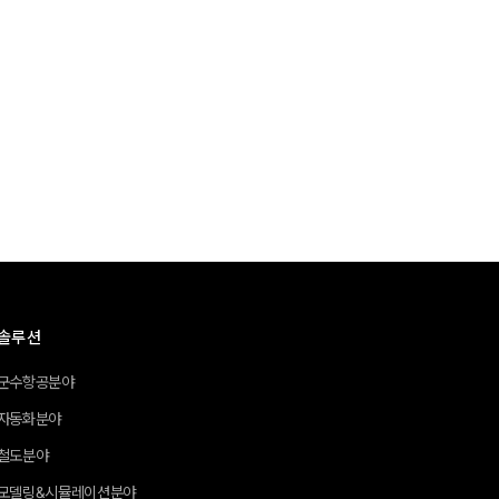
솔루션
군수항공분야
자동화분야
철도분야
모델링&시뮬레이션분야