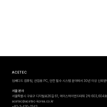
ACETEC
임베디드 컴퓨팅, 산업용 PC, 안전 필수 시스템 분야에서 30년 이상 신뢰
서울 본사
서울특별시 구로구 디지털로26길 61, 에이스하이엔드타워 2차 603,604
acetec@acetec-korea.co.kr
+82-2-420-2343