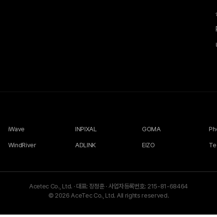
iWave
INPIXAL
GOMA
WindRiver
ADLINK
EIZO
Te
Acetec Co., Ltd.
·
대표: 장정훈
·
사업자등록번호: 215-81-68464
© 2026 AceTec Co., Ltd. All rights reserved.