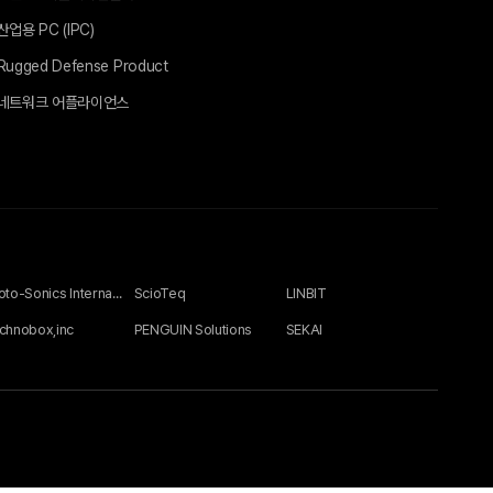
산업용 PC (IPC)
Rugged Defense Product
네트워크 어플라이언스
Photo-Sonics International Ltd
ScioTeq
LINBIT
chnobox,inc
PENGUIN Solutions
SEKAI