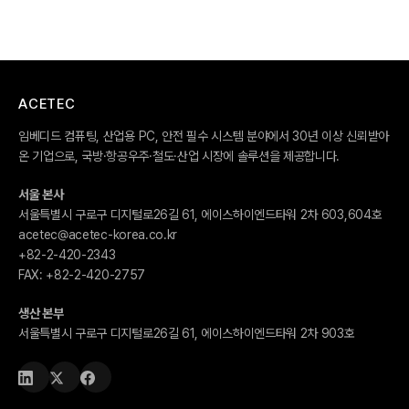
ACETEC
임베디드 컴퓨팅, 산업용 PC, 안전 필수 시스템 분야에서 30년 이상 신뢰받아
온 기업으로, 국방·항공우주·철도·산업 시장에 솔루션을 제공합니다.
서울 본사
서울특별시 구로구 디지털로26길 61, 에이스하이엔드타워 2차 603,604호
acetec@acetec-korea.co.kr
+82-2-420-2343
FAX:
+82-2-420-2757
생산 본부
서울특별시 구로구 디지털로26길 61, 에이스하이엔드타워 2차 903호