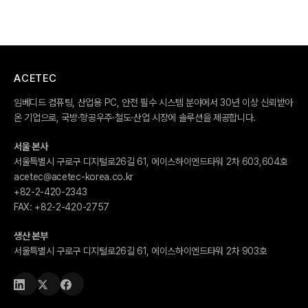
ACETEC
임베디드 컴퓨팅, 산업용 PC, 안전 필수 시스템 분야에서 30년 이상 신뢰받아
온 기업으로, 국방·항공우주·철도·산업 시장에 솔루션을 제공합니다.
서울 본사
서울특별시 구로구 디지털로26길 61, 에이스하이엔드타워 2차 603,604호
acetec@acetec-korea.co.kr
+82-2-420-2343
FAX:
+82-2-420-2757
생산 본부
서울특별시 구로구 디지털로26길 61, 에이스하이엔드타워 2차 903호