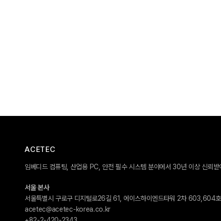
ACETEC
임베디드 컴퓨팅, 산업용 PC, 안전 필수 시스템 분야에서 30년 이상 신뢰
서울 본사
서울특별시 구로구 디지털로26길 61, 에이스하이엔드타워 2차 603,604
acetec@acetec-korea.co.kr
+82-2-420-2343