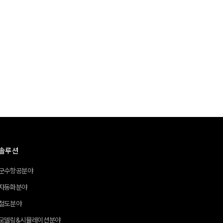
솔루션
군수항공분야
자동화분야
철도분야
모델링&시뮬레이션분야