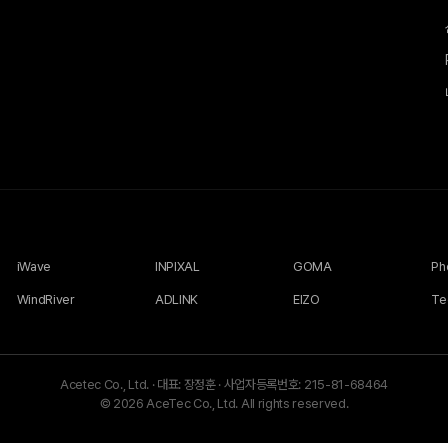
iWave
INPIXAL
GOMA
WindRiver
ADLINK
EIZO
Te
Acetec Co., Ltd.
·
대표: 장정훈
·
사업자등록번호: 215-81-68464
© 2026 AceTec Co., Ltd. All rights reserved.