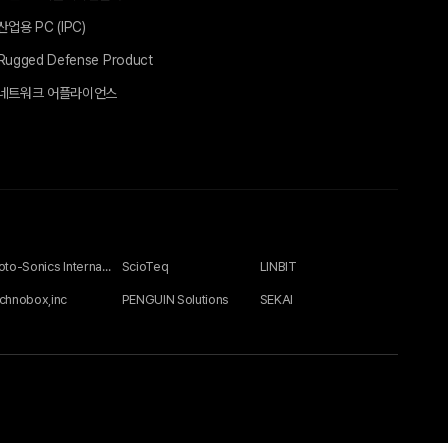
산업용 PC (IPC)
Rugged Defense Product
네트워크 어플라이언스
Photo-Sonics International Ltd
ScioTeq
LINBIT
chnobox,inc
PENGUIN Solutions
SEKAI