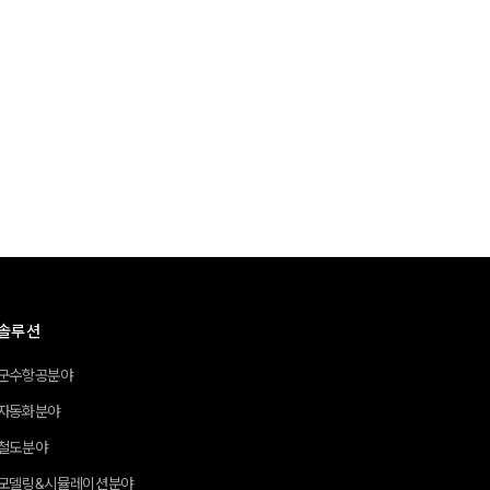
솔루션
군수항공분야
자동화분야
철도분야
모델링&시뮬레이션분야