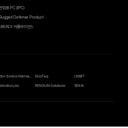
산업용 PC (IPC)
Rugged Defense Product
네트워크 어플라이언스
Photo-Sonics International Ltd
ScioTeq
LINBIT
chnobox,inc
PENGUIN Solutions
SEKAI