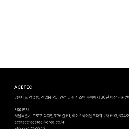
ACETEC
임베디드 컴퓨팅, 산업용 PC, 안전 필수 시스템 분야에서 30년 이상 신뢰
서울 본사
서울특별시 구로구 디지털로26길 61, 에이스하이엔드타워 2차 603,604
acetec@acetec-korea.co.kr
+82-2-420-2343