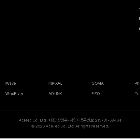
iWave
INPIXAL
GOMA
WindRiver
ADLINK
EIZO
Te
Acetec Co., Ltd.
·
대표: 장정훈
·
사업자등록번호: 215-81-68464
© 2026 AceTec Co., Ltd. All rights reserved.